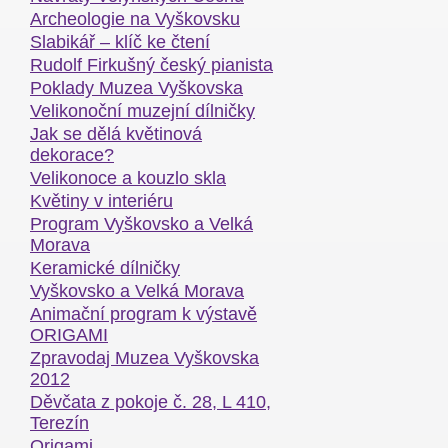
Archeologie na Vyškovsku
Slabikář – klíč ke čtení
Rudolf Firkušný český pianista
Poklady Muzea Vyškovska
Velikonoční muzejní dílničky
Jak se dělá květinová
dekorace?
Velikonoce a kouzlo skla
Květiny v interiéru
Program Vyškovsko a Velká
Morava
Keramické dílničky
Vyškovsko a Velká Morava
Animační program k výstavě
ORIGAMI
Zpravodaj Muzea Vyškovska
2012
Děvčata z pokoje č. 28, L 410,
Terezín
Origami