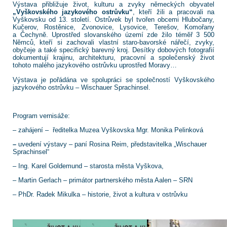
Výstava přibližuje život, kulturu a zvyky německých obyvatel
„Vyškovského jazykového ostrůvku“
, kteří žili a pracovali na
Vyškovsku od 13. století. Ostrůvek byl tvořen obcemi Hlubočany,
Kučerov, Rostěnice, Zvonovice, Lysovice, Terešov, Komořany
a Čechyně. Uprostřed slovanského území zde žilo téměř 3 500
Němců, kteří si zachovali vlastní staro-bavorské nářečí, zvyky,
obyčeje a také specifický barevný kroj. Desítky dobových fotografií
dokumentují krajinu, architekturu, pracovní a společenský život
tohoto malého jazykového ostrůvku uprostřed Moravy…
Výstava je pořádána ve spolupráci se společností Vyškovského
jazykového ostrůvku – Wischauer Sprachinsel.
Program vernisáže:
– zahájení – ředitelka Muzea Vyškovska Mgr. Monika Pelinková
–
uvedení výstavy – paní Rosina Reim, představitelka „Wischauer
Sprachinsel“
– Ing. Karel Goldemund – starosta města Vyškova,
– Martin Gerlach – primátor partnerského města Aalen – SRN
– PhDr. Radek Mikulka – historie, život a kultura v ostrůvku