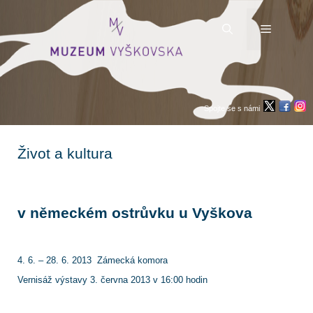
Přeskočit
na
obsah
Menu
Spojte se s námi
Život a kultura
v německém ostrůvku u Vyškova
4. 6. – 28. 6. 2013 Zámecká komora
Vernisáž výstavy 3. června 2013 v 16:00 hodin