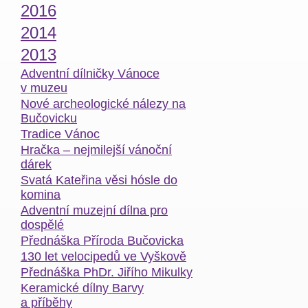
2016
2014
2013
Adventní dílničky Vánoce
v muzeu
Nové archeologické nálezy na
Bučovicku
Tradice Vánoc
Hračka – nejmilejší vánoční
dárek
Svatá Kateřina věsi hósle do
komina
Adventní muzejní dílna pro
dospělé
Přednáška Příroda Bučovicka
130 let velocipedů ve Vyškově
Přednáška PhDr. Jiřího Mikulky
Keramické dílny Barvy
a příběhy