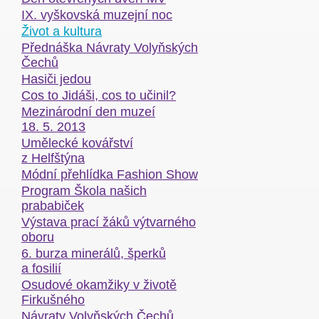
IX. vyškovská muzejní noc
Život a kultura
Přednáška Návraty Volyňských
Čechů
Hasiči jedou
Cos to Jidáši, cos to učinil?
Mezinárodní den muzeí
18. 5. 2013
Umělecké kovářství
z Helfštýna
Módní přehlídka Fashion Show
Program Škola našich
prababiček
Výstava prací žáků výtvarného
oboru
6. burza minerálů, šperků
a fosilií
Osudové okamžiky v životě
Firkušného
Návraty Volyňských Čechů