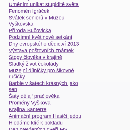
Uměním unikat stupiditě světa
Fenomén Igráček
Svátek seniorů v Muzeu
Vyškovska
Příroda Bučovicka
Podzimní květinové setkání
Dny evropského dědictví 2013
Výstava poštovních známek
Stopy člověka v krajině
Sladký život čokolády
Muzejní dílničky pro šikovné
ručičky
Barbie v šatech krásných jako
sen
Šaty dělaj‘ pračlověka
Proměny Vyškova
Krajina Santerre
Animační program Hasiči jedou
Hledáme klíč k pokladu
Den otevřených dveří MV