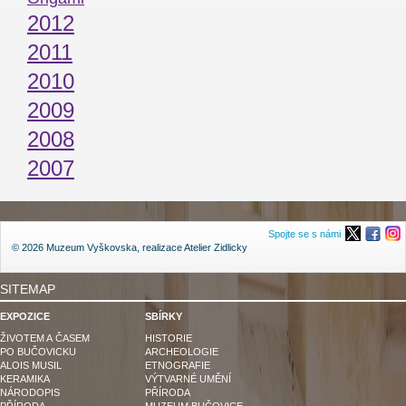
2012
2011
2010
2009
2008
2007
Spojte se s námi
© 2026 Muzeum Vyškovska, realizace
Atelier Zidlicky
SITEMAP
EXPOZICE
SBÍRKY
ŽIVOTEM A ČASEM
HISTORIE
PO BUČOVICKU
ARCHEOLOGIE
ALOIS MUSIL
ETNOGRAFIE
KERAMIKA
VÝTVARNÉ UMĚNÍ
NÁRODOPIS
PŘÍRODA