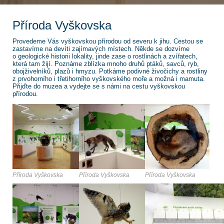
Příroda Vyškovska
Provedeme Vás vyškovskou přírodou od severu k jihu. Cestou se
zastavíme na devíti zajímavých místech. Někde se dozvíme
o geologické historii lokality, jinde zase o rostlinách a zvířatech,
která tam žijí. Poznáme zblízka mnoho druhů ptáků, savců, ryb,
obojživelníků, plazů i hmyzu. Potkáme podivné živočichy a rostliny
z prvohorního i třetihorního vyškovského moře a možná i mamuta.
Přijďte do muzea a vydejte se s námi na cestu vyškovskou
přírodou.
Příroda Vyškovska
Příroda Vyškovska
Příroda Vyškovska