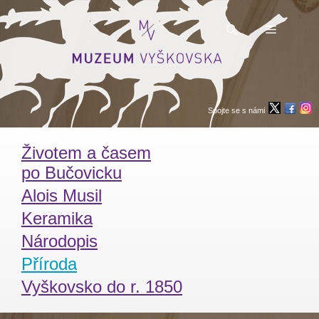
Přeskočit
na
obsah
Menu
Spojte se s námi
Životem a časem
po Bučovicku
Alois Musil
Keramika
Národopis
Příroda
Vyškovsko do r. 1850