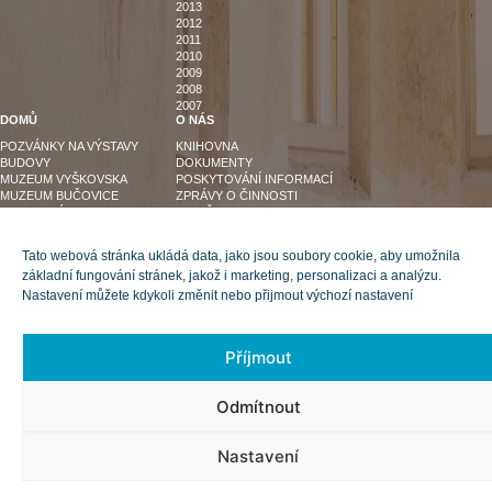
2013
2012
2011
2010
2009
2008
2007
DOMŮ
O NÁS
POZVÁNKY NA VÝSTAVY
KNIHOVNA
BUDOVY
DOKUMENTY
MUZEUM VYŠKOVSKA
POSKYTOVÁNÍ INFORMACÍ
MUZEUM BUČOVICE
ZPRÁVY O ČINNOSTI
KACHLOVÁ KAMNA
PRO ŠKOLY
VSTUPNÉ A OTEVÍRACÍ
DOBA
Tato webová stránka ukládá data, jako jsou soubory cookie, aby umožnila
NABÍDKA PUBLIKACÍ
základní fungování stránek, jakož i marketing, personalizaci a analýzu.
NABÍDKA MAJETKU
VEŘEJNÉ ZAKÁZKY
Nastavení můžete kdykoli změnit nebo přijmout výchozí nastavení
VOLNÁ PRACOVNÍ MÍSTA
PRO MÉDIA
SPOLUPRACUJEME
Příjmout
ZÁSADY SOUBORŮ COOKIE
KONTAKTY
Odmítnout
Nastavení