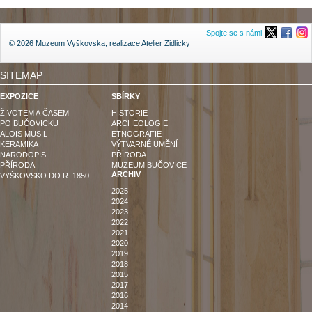
Spojte se s námi
© 2026 Muzeum Vyškovska, realizace
Atelier Zidlicky
SITEMAP
EXPOZICE
SBÍRKY
ŽIVOTEM A ČASEM
HISTORIE
PO BUČOVICKU
ARCHEOLOGIE
ALOIS MUSIL
ETNOGRAFIE
KERAMIKA
VÝTVARNÉ UMĚNÍ
NÁRODOPIS
PŘÍRODA
PŘÍRODA
MUZEUM BUČOVICE
ARCHIV
VYŠKOVSKO DO R. 1850
2025
2024
2023
2022
2021
2020
2019
2018
2015
2017
2016
2014