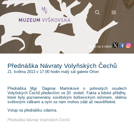
Přeskočit
na
obsah
Menu
Spojte se s námi
Přednáška Návraty Volyňských Čechů
21. května 2013 v 17:00 hodin malý sál galerie Orion
Přednáška Mgr. Dagmar Martinkové o pohnutých osudech
Volyňských Čechů především ve 20. století. Fakta a lidské příběhy,
které byly poznamenány sovětským bolševickým režimem, oběma
světovými válkami a nyní se nám mohou zdát až neuvěřitelné.
Vstup na přednášku zdarma.
Přednáška Návraty Volyňských Čechů