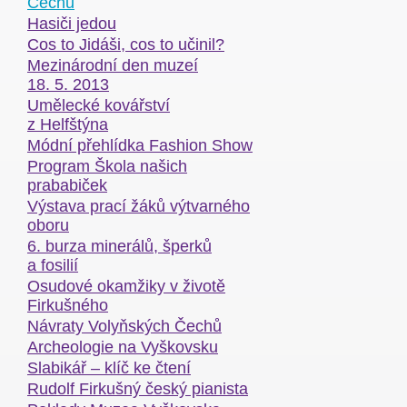
Čechů
Hasiči jedou
Cos to Jidáši, cos to učinil?
Mezinárodní den muzeí
18. 5. 2013
Umělecké kovářství
z Helfštýna
Módní přehlídka Fashion Show
Program Škola našich
prababiček
Výstava prací žáků výtvarného
oboru
6. burza minerálů, šperků
a fosilií
Osudové okamžiky v životě
Firkušného
Návraty Volyňských Čechů
Archeologie na Vyškovsku
Slabikář – klíč ke čtení
Rudolf Firkušný český pianista