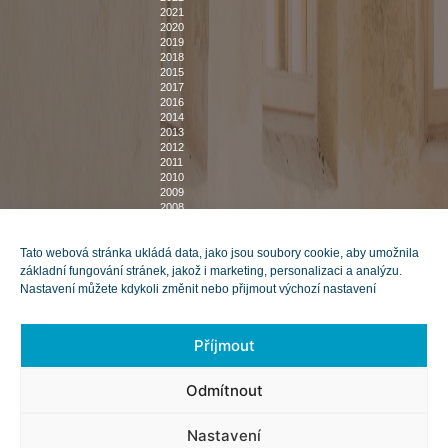
2021
2020
2019
2018
2015
2017
2016
2014
2013
2012
2011
2010
2009
2008
2007
DOMŮ
O NÁS
Tato webová stránka ukládá data, jako jsou soubory cookie, aby umožnila
POZVÁNKY NA VÝSTAVY
KNIHOVNA
základní fungování stránek, jakož i marketing, personalizaci a analýzu.
BUDOVY
DOKUMENTY
Nastavení můžete kdykoli změnit nebo přijmout výchozí nastavení
MUZEUM VYŠKOVSKA
POSKYTOVÁNÍ INFORMACÍ
MUZEUM BUČOVICE
ZPRÁVY O ČINNOSTI
KACHLOVÁ KAMNA
PRO ŠKOLY
VSTUPNÉ A OTEVÍRACÍ
Příjmout
DOBA
NABÍDKA PUBLIKACÍ
NABÍDKA MAJETKU
Odmítnout
VEŘEJNÉ ZAKÁZKY
VOLNÁ PRACOVNÍ MÍSTA
PRO MÉDIA
Nastavení
SPOLUPRACUJEME