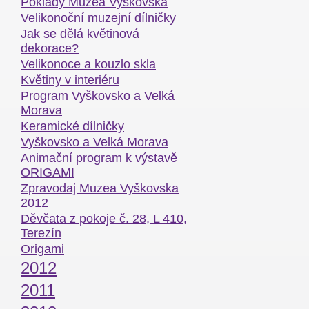
Poklady Muzea Vyškovska
Velikonoční muzejní dílničky
Jak se dělá květinová
dekorace?
Velikonoce a kouzlo skla
Květiny v interiéru
Program Vyškovsko a Velká
Morava
Keramické dílničky
Vyškovsko a Velká Morava
Animační program k výstavě
ORIGAMI
Zpravodaj Muzea Vyškovska
2012
Děvčata z pokoje č. 28, L 410,
Terezín
Origami
2012
2011