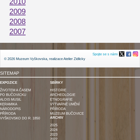
2010
2009
2008
2007
Spojte se s námi
© 2026 Muzeum Vyškovska, realizace
Atelier Zidlicky
SITEMAP
EXPOZICE
SBÍRKY
ŽIVOTEM A ČASEM
HISTORIE
PO BUČOVICKU
ARCHEOLOGIE
ALOIS MUSIL
ETNOGRAFIE
KERAMIKA
VÝTVARNÉ UMĚNÍ
NÁRODOPIS
PŘÍRODA
PŘÍRODA
MUZEUM BUČOVICE
ARCHIV
VYŠKOVSKO DO R. 1850
2025
2024
2023
2022