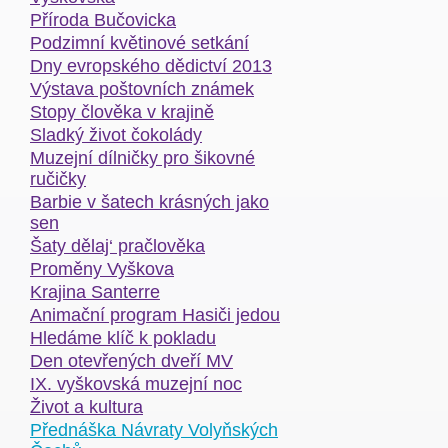
Příroda Bučovicka
Podzimní květinové setkání
Dny evropského dědictví 2013
Výstava poštovních známek
Stopy člověka v krajině
Sladký život čokolády
Muzejní dílničky pro šikovné
ručičky
Barbie v šatech krásných jako
sen
Šaty dělaj‘ pračlověka
Proměny Vyškova
Krajina Santerre
Animační program Hasiči jedou
Hledáme klíč k pokladu
Den otevřených dveří MV
IX. vyškovská muzejní noc
Život a kultura
Přednáška Návraty Volyňských