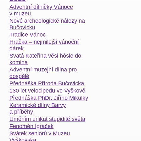
Adventní dílničky Vánoce
v muzeu
Nové archeologické nálezy na
Bučovicku
Tradice Vánoc
Hračka – nejmilejší vánoční
dárek
Svatá Kateřina věsi hósle do
komina
Adventní muzejní dílna pro
dospělé
Přednáška Příroda Bučovicka
130 let velocipedů ve Vyškově
Přednáška PhDr. Jiřího Mikulky
Keramické dílny Barvy
a příběhy
Uměním unikat stupiditě světa
Fenomén Igráček
Svátek seniorů v Muzeu
Vyškovska