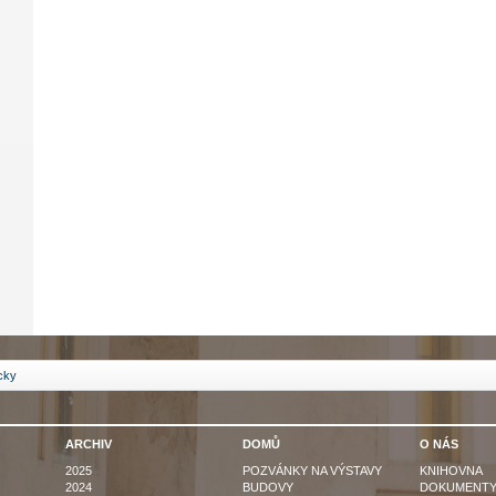
icky
ARCHIV
DOMŮ
O NÁS
2025
POZVÁNKY NA VÝSTAVY
KNIHOVNA
2024
BUDOVY
DOKUMENT