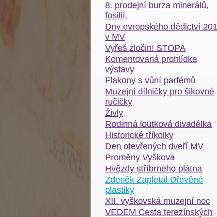
8. prodejní burza minerálů,
fosilií,
Dny evropského dědictví 20
v MV
Vyřeš zločin! STOPA
Komentovaná prohlídka
výstavy
Flakony s vůní parfémů
Muzejní dílničky pro šikovné
ručičky
Živly
Rodinná loutková divadélka
Historické tříkolky
Den otevřených dveří MV
Proměny Vyškova
Hvězdy stříbrného plátna
Zdeněk Zapletal Dřevěné
plastiky
XII. vyškovská muzejní noc
VEDEM Cesta terezínských