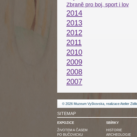
Zbraně pro boj, sport i lov
2014
2013
2012
2011
2010
2009
2008
2007
© 2026 Muzeum Vyškovska, realizace
Atelier Zidl
SITEMAP
EXPOZICE
SBÍRKY
ŽIVOTEM A ČASEM
HISTORIE
PO BUČOVICKU
ARCHEOLOGIE