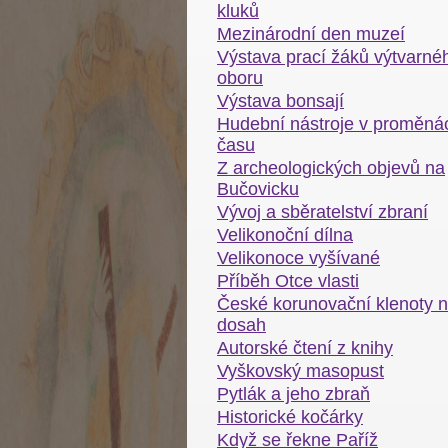
kluků
Mezinárodní den muzeí
Výstava prací žáků výtvarné
oboru
Výstava bonsají
Hudební nástroje v proměná
času
Z archeologických objevů na
Bučovicku
Vývoj a sběratelství zbraní
Velikonoční dílna
Velikonoce vyšívané
Příběh Otce vlasti
České korunovační klenoty 
dosah
Autorské čtení z knihy
Vyškovský masopust
Pytlák a jeho zbraň
Historické kočárky
Když se řekne Paříž