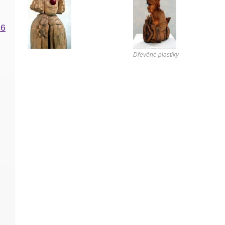
16
Dřevěné plastiky