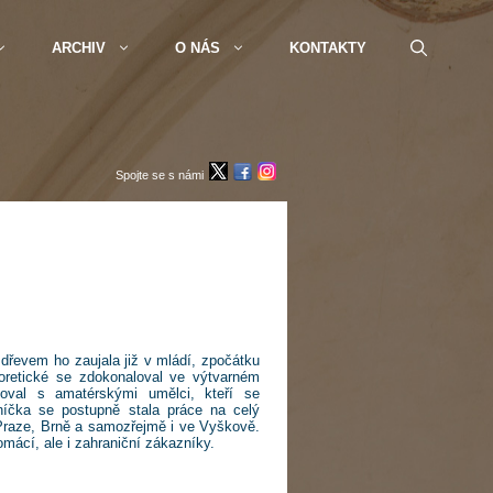
ARCHIV
O NÁS
KONTAKTY
Spojte se s námi
dřevem ho zaujala již v mládí, zpočátku
eoretické se zdokonaloval ve výtvarném
coval s amatérskými umělci, kteří se
níčka se postupně stala práce na celý
Praze, Brně a samozřejmě i ve Vyškově.
mácí, ale i zahraniční zákazníky.