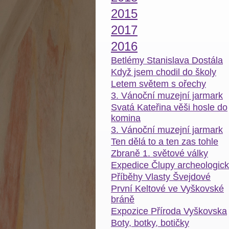
2015
2017
2016
Betlémy Stanislava Dostála
Když jsem chodil do školy
Letem světem s ořechy
3. Vánoční muzejní jarmark
Svatá Kateřina věši hosle do
komina
3. Vánoční muzejní jarmark
Ten dělá to a ten zas tohle
Zbraně 1. světové války
Expedice Člupy archeologic
Příběhy Vlasty Švejdové
První Keltové ve Vyškovské
bráně
Expozice Příroda Vyškovska
Boty, botky, botičky