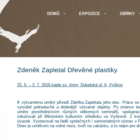
DOMŮ
EXPOZICE
SBÍRKY
Zdeněk Zapletal Dřevěné plastiky
25. 5. – 3. 7. 2016 kaple sv. Anny, Dukelská ul. 6, Vyškov
K výtvarnému umění přivedl Zdeňka Zapletala jeho otec. Práce se 
vytvářel jednoduché a drobnější výtvarné objekty. Po stránce t
umění prostřednictvím různých odborných seminářů, spolupra
sdružovali při Městském kulturním středisku ve Vyškově. Z ko
úvazek. Vystavoval na řadě společných i samostatných výstav v 
Dnes je umělcem na volné noze, tvoří na zakázku, a to nejen pro do