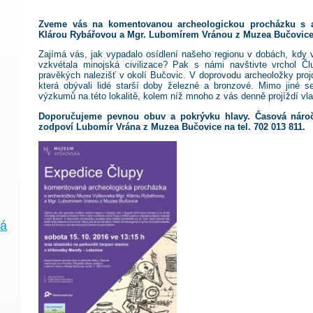
Zveme vás na komentovanou archeologickou procházku s 
Klárou Rybářovou a Mgr. Lubomírem Vránou z Muzea Bučovice
Zajímá vás, jak vypadalo osídlení našeho regionu v dobách, kdy v
vzkvétala minojská civilizace? Pak s námi navštivte vrchol Čl
pravěkých nalezišť v okolí Bučovic. V doprovodu archeoložky proj
která obývali lidé starší doby železné a bronzové. Mimo jiné se
výzkumů na této lokalitě, kolem níž mnoho z vás denně projíždí v
Doporučujeme pevnou obuv a pokrývku hlavy. Časová nároč
zodpoví Lubomír Vrána z Muzea Bučovice na tel. 702 013 811.
ká