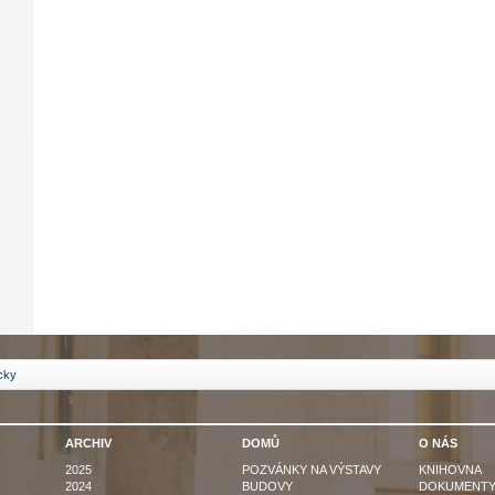
icky
ARCHIV
DOMŮ
O NÁS
2025
POZVÁNKY NA VÝSTAVY
KNIHOVNA
2024
BUDOVY
DOKUMENT