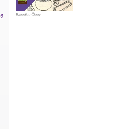
Expedice Člupy
16