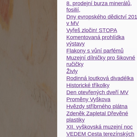
8. prodejní burza minerálů,
fosilií,
Dny evropského dědictví 20
v MV
Vyřeš zločin! STOPA
Komentovaná prohlídka
výstavy
Flakony s vůní parfémů
Muzejní dílničky pro šikovné
ručičky
Živly
Rodinná loutková divadélka
Historické tříkolky
Den otevřených dveří MV
Proměny Vyškova
Hvězdy stříbrného plátna
Zdeněk Zapletal Dřevěné
plastiky
XII. vyškovská muzejní noc
VEDEM Cesta terezínských