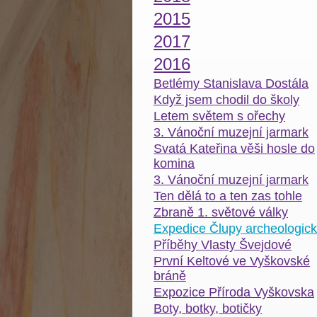
2015
2017
2016
Betlémy Stanislava Dostála
Když jsem chodil do školy
Letem světem s ořechy
3. Vánoční muzejní jarmark
Svatá Kateřina věši hosle do
komina
3. Vánoční muzejní jarmark
Ten dělá to a ten zas tohle
Zbraně 1. světové války
Expedice Člupy archeologic
Příběhy Vlasty Švejdové
První Keltové ve Vyškovské
bráně
Expozice Příroda Vyškovska
Boty, botky, botičky