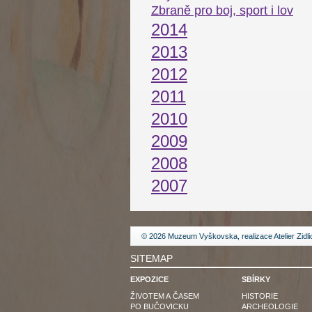
Zbraně pro boj, sport i lov
2014
2013
2012
2011
2010
2009
2008
2007
© 2026 Muzeum Vyškovska, realizace
Atelier Zidl
SITEMAP
EXPOZICE
SBÍRKY
ŽIVOTEM A ČASEM
HISTORIE
PO BUČOVICKU
ARCHEOLOGIE