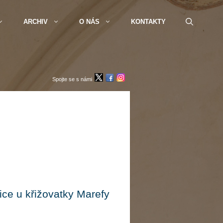
ARCHIV
O NÁS
KONTAKTY
Spojte se s námi
ice u křižovatky Marefy