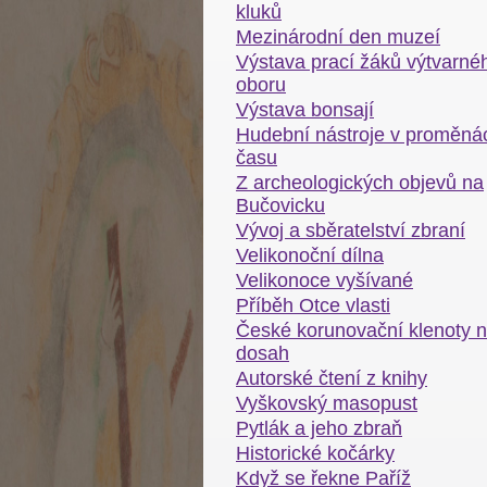
kluků
Mezinárodní den muzeí
Výstava prací žáků výtvarné
oboru
Výstava bonsají
Hudební nástroje v proměná
času
Z archeologických objevů na
Bučovicku
Vývoj a sběratelství zbraní
Velikonoční dílna
Velikonoce vyšívané
Příběh Otce vlasti
České korunovační klenoty 
dosah
Autorské čtení z knihy
Vyškovský masopust
Pytlák a jeho zbraň
Historické kočárky
Když se řekne Paříž