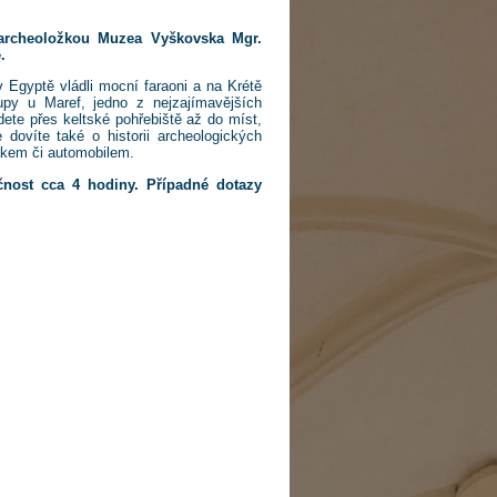
archeoložkou Muzea Vyškovska Mgr.
.
 Egyptě vládli mocní faraoni a na Krétě
upy u Maref, jedno z nejzajímavějších
dete přes keltské pohřebiště až do míst,
 dovíte také o historii archeologických
lakem či automobilem.
nost cca 4 hodiny. Případné dotazy