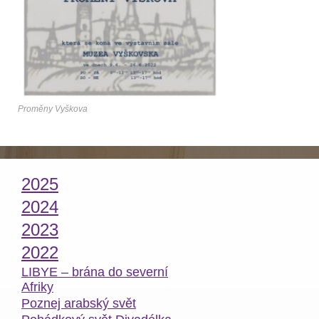
Proměny Vyškova
2025
2024
2023
2022
LIBYE – brána do severní
Afriky
Poznej arabský svět