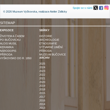
Spojte se s námi
© 2026 Muzeum Vyškovska, realizace
Atelier Zidlicky
SITEMAP
EXPOZICE
SBÍRKY
ŽIVOTEM A ČASEM
HISTORIE
PO BUČOVICKU
ARCHEOLOGIE
ALOIS MUSIL
ETNOGRAFIE
KERAMIKA
VÝTVARNÉ UMĚNÍ
NÁRODOPIS
PŘÍRODA
PŘÍRODA
MUZEUM BUČOVICE
ARCHIV
VYŠKOVSKO DO R. 1850
2025
2024
2023
2022
2021
2020
2019
2018
2015
2017
2016
2014
2013