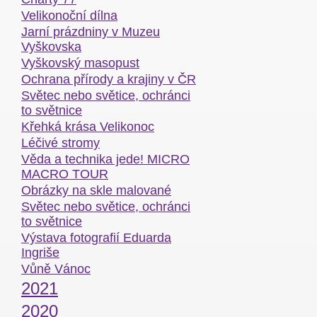
Velikonoční dílna
Jarní prázdniny v Muzeu
Vyškovska
Vyškovský masopust
Ochrana přírody a krajiny v ČR
Světec nebo světice, ochránci
to světnice
Křehká krása Velikonoc
Léčivé stromy
Věda a technika jede! MICRO
MACRO TOUR
Obrázky na skle malované
Světec nebo světice, ochránci
to světnice
Výstava fotografií Eduarda
Ingriše
Vůně Vánoc
2021
2020