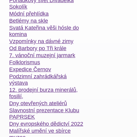
Pohádkový svět Divadélka
Sokolík
Módní přehlídka
Betlémy na skle
Svatá Kateřina věši hósle do
komina
Vzpomínky na dávné zimy
Od Barbory po Tři krále
7. vánoční muzejní jarmark
Folklorismus
Expedice Černov
Podzimní zahrádkářská
výstava
12. prodejní burza minerálů,
fosilií,
Dny otevřených ateliérů
Slavnostní prezentace Klubu
PAPRSEK
Dny evropského dědictví 2022
Malířské umění ve sbírce