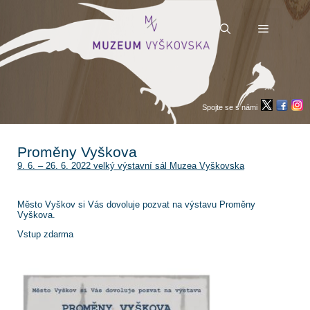
Přeskočit
na
obsah
Menu
Spojte se s námi
Proměny Vyškova
9. 6. – 26. 6. 2022 velký výstavní sál Muzea Vyškovska
Město Vyškov si Vás dovoluje pozvat na výstavu Proměny
Vyškova.
Vstup zdarma