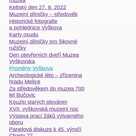
muzea
Keltský den 27. 8. 2022
Muzejní dílničky – středověk
Historické fotografie
a pohlednice Vyškova
Karty osudu
Muzejní dílničky pro šikovné
ručičky
Den otevřených dveří Muzea
Vyškovska
Proměny Vyškova
Archeologické léto – zřícenina
hradu Melice
Za středověkem do muzea 700
let Bučovic
Kouzlo starých plováren
XVII. vyškovská muzejní noc
Výstava prací žáků výtvarného
oboru
Panelová diskuze k 45. výročí
Charty 77