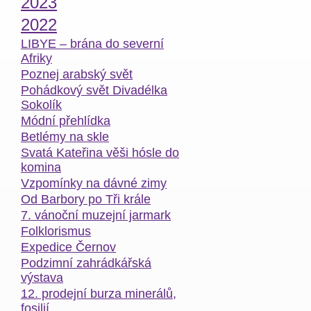
2023
2022
LIBYE – brána do severní
Afriky
Poznej arabský svět
Pohádkový svět Divadélka
Sokolík
Módní přehlídka
Betlémy na skle
Svatá Kateřina věši hósle do
komina
Vzpomínky na dávné zimy
Od Barbory po Tři krále
7. vánoční muzejní jarmark
Folklorismus
Expedice Černov
Podzimní zahrádkářská
výstava
12. prodejní burza minerálů,
fosilií,