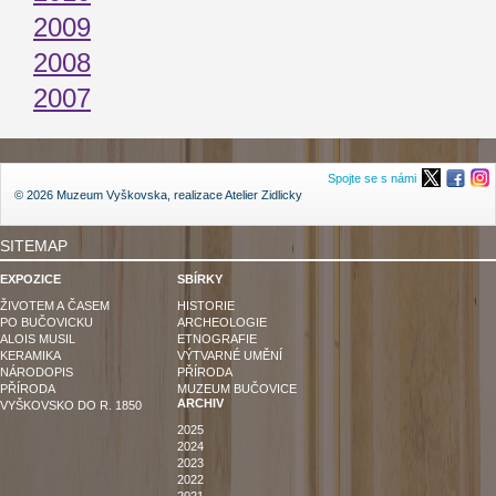
2009
2008
2007
Spojte se s námi
© 2026 Muzeum Vyškovska, realizace
Atelier Zidlicky
SITEMAP
EXPOZICE
SBÍRKY
ŽIVOTEM A ČASEM
HISTORIE
PO BUČOVICKU
ARCHEOLOGIE
ALOIS MUSIL
ETNOGRAFIE
KERAMIKA
VÝTVARNÉ UMĚNÍ
NÁRODOPIS
PŘÍRODA
PŘÍRODA
MUZEUM BUČOVICE
ARCHIV
VYŠKOVSKO DO R. 1850
2025
2024
2023
2022