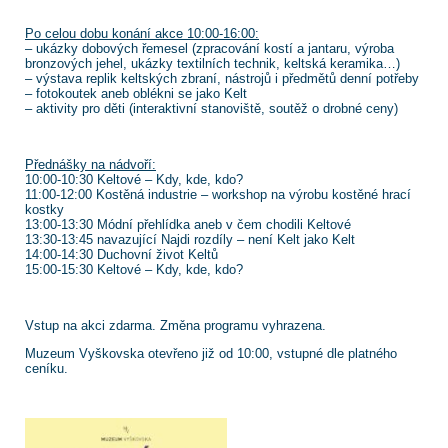
Po celou dobu konání akce 10:00-16:00:
– ukázky dobových řemesel (zpracování kostí a jantaru, výroba
bronzových jehel, ukázky textilních technik, keltská keramika…)
– výstava replik keltských zbraní, nástrojů i předmětů denní potřeby
– fotokoutek aneb oblékni se jako Kelt
– aktivity pro děti (interaktivní stanoviště, soutěž o drobné ceny)
Přednášky na nádvoří:
10:00-10:30 Keltové – Kdy, kde, kdo?
11:00-12:00 Kostěná industrie – workshop na výrobu kostěné hrací
kostky
13:00-13:30 Módní přehlídka aneb v čem chodili Keltové
13:30-13:45 navazující Najdi rozdíly – není Kelt jako Kelt
14:00-14:30 Duchovní život Keltů
15:00-15:30 Keltové – Kdy, kde, kdo?
Vstup na akci zdarma. Změna programu vyhrazena.
Muzeum Vyškovska otevřeno již od 10:00, vstupné dle platného
ceníku.