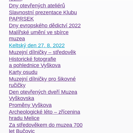
Dny otevřených ateliérů
Slavnostní prezentace Klubu
PAPRSEK
Dny evropského dědictví 2022
Malířské umění ve sbírce
muzea
Keltský den 27. 8. 2022
Muzejní dílničky – středověk
Historické fotografie
a pohlednice Vyškova
Karty osudu
Muzejní dílničky pro šikovné
ručičky
Den otevřených dveří Muzea
Vyškovska
Proměny Vyškova
Archeologické léto – zřícenina
hradu Melice
Za středověkem do muzea 700
let Bučovic