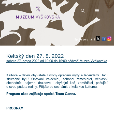
Přeskočit
na
obsah
Menu
Spojte se s námi
Keltský den 27. 8. 2022
sobota 27. srpna 2022 od 10:00 do 16:00 nádvoří Muzea Vyškovska
Keltové – dávní obyvatelé Evropy opředení mýty a legendami. Jací
skutečně byli? Obávaní válečníci, schopní řemeslníci, věhlasní
obchodníci, tajemní druidové i obyčejní lidé, zemědělci, pečující
o svou půdu a rodiny. Přijďte se seznámit s keltskou kulturou.
Program akce zajišťuje spolek Teuta Ganna.
PROGRAM: