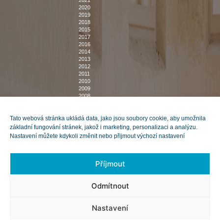
2021
2020
2019
2018
2015
2017
2016
2014
2013
2012
2011
2010
2009
2008
2007
DOMŮ
O NÁS
Tato webová stránka ukládá data, jako jsou soubory cookie, aby umožnila
POZVÁNKY NA VÝSTAVY
KNIHOVNA
základní fungování stránek, jakož i marketing, personalizaci a analýzu.
BUDOVY
DOKUMENTY
Nastavení můžete kdykoli změnit nebo přijmout výchozí nastavení
MUZEUM VYŠKOVSKA
POSKYTOVÁNÍ INFORMACÍ
MUZEUM BUČOVICE
ZPRÁVY O ČINNOSTI
KACHLOVÁ KAMNA
PRO ŠKOLY
VSTUPNÉ A OTEVÍRACÍ
Příjmout
DOBA
NABÍDKA PUBLIKACÍ
NABÍDKA MAJETKU
Odmítnout
VEŘEJNÉ ZAKÁZKY
VOLNÁ PRACOVNÍ MÍSTA
PRO MÉDIA
Nastavení
SPOLUPRACUJEME
ZÁSADY SOUBORŮ COOKIE