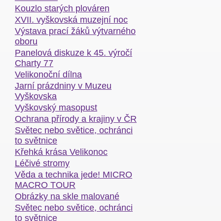
Kouzlo starých plováren
XVII. vyškovská muzejní noc
Výstava prací žáků výtvarného
oboru
Panelová diskuze k 45. výročí
Charty 77
Velikonoční dílna
Jarní prázdniny v Muzeu
Vyškovska
Vyškovský masopust
Ochrana přírody a krajiny v ČR
Světec nebo světice, ochránci
to světnice
Křehká krása Velikonoc
Léčivé stromy
Věda a technika jede! MICRO
MACRO TOUR
Obrázky na skle malované
Světec nebo světice, ochránci
to světnice