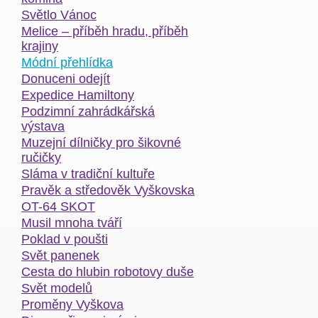
Světlo Vánoc
Melice – příběh hradu, příběh
krajiny
Módní přehlídka
Donuceni odejít
Expedice Hamiltony
Podzimní zahrádkářská
výstava
Muzejní dílničky pro šikovné
ručičky
Sláma v tradiční kultuře
Pravěk a středověk Vyškovska
OT-64 SKOT
Musil mnoha tváří
Poklad v poušti
Svět panenek
Cesta do hlubin robotovy duše
Svět modelů
Proměny Vyškova