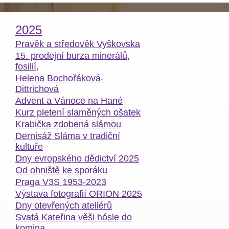
2025
Pravěk a středověk Vyškovska
15. prodejní burza minerálů,
fosilií,
Helena Bochořáková-
Dittrichová
Advent a Vánoce na Hané
Kurz pletení slaměných ošatek
Krabička zdobená slámou
Dernisáž Sláma v tradiční
kultuře
Dny evropského dědictví 2025
Od ohniště ke sporáku
Praga V3S 1953-2023
Výstava fotografií ORION 2025
Dny otevřených ateliérů
Svatá Kateřina věši hósle do
komina