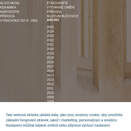
ALOIS MUSIL
ETNOGRAFIE
KERAMIKA
VÝTVARNÉ UMĚNÍ
NÁRODOPIS
PŘÍRODA
PŘÍRODA
MUZEUM BUČOVICE
ARCHIV
VYŠKOVSKO DO R. 1850
2025
2024
2023
2022
2021
2020
2019
2018
2015
2017
2016
2014
2013
2012
2011
2010
2009
2008
2007
DOMŮ
O NÁS
Tato webová stránka ukládá data, jako jsou soubory cookie, aby umožnila
POZVÁNKY NA VÝSTAVY
KNIHOVNA
základní fungování stránek, jakož i marketing, personalizaci a analýzu.
BUDOVY
DOKUMENTY
Nastavení můžete kdykoli změnit nebo přijmout výchozí nastavení
MUZEUM VYŠKOVSKA
POSKYTOVÁNÍ INFORMACÍ
MUZEUM BUČOVICE
ZPRÁVY O ČINNOSTI