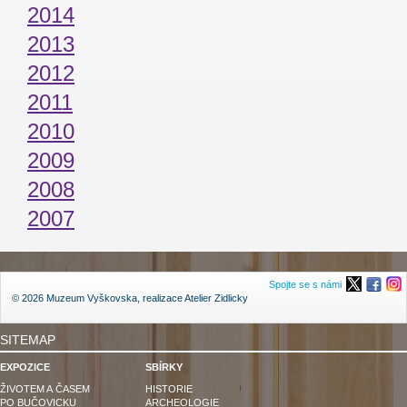
2014
2013
2012
2011
2010
2009
2008
2007
Spojte se s námi
© 2026 Muzeum Vyškovska, realizace
Atelier Zidlicky
SITEMAP
EXPOZICE
SBÍRKY
ŽIVOTEM A ČASEM
HISTORIE
PO BUČOVICKU
ARCHEOLOGIE