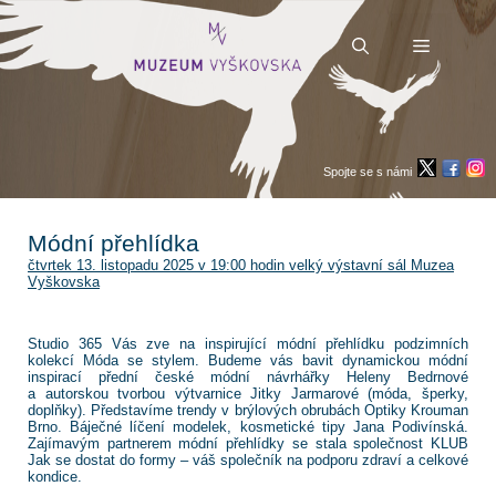
Přeskočit
na
obsah
Menu
Spojte se s námi
Módní přehlídka
čtvrtek 13. listopadu 2025 v 19:00 hodin velký výstavní sál Muzea
Vyškovska
Studio 365 Vás zve na inspirující módní přehlídku podzimních
kolekcí Móda se stylem. Budeme vás bavit dynamickou módní
inspirací přední české módní návrhářky Heleny Bedrnové
a autorskou tvorbou výtvarnice Jitky Jarmarové (móda, šperky,
doplňky). Představíme trendy v brýlových obrubách Optiky Krouman
Brno. Báječné líčení modelek, kosmetické tipy Jana Podivínská.
Zajímavým partnerem módní přehlídky se stala společnost KLUB
Jak se dostat do formy – váš společník na podporu zdraví a celkové
kondice.