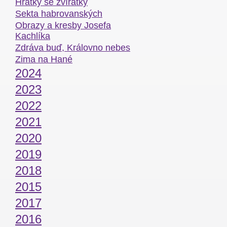
Hrátky se zvířátky
Sekta habrovanských
Obrazy a kresby Josefa
Kachlíka
Zdráva buď, Královno nebes
Zima na Hané
2024
2023
2022
2021
2020
2019
2018
2015
2017
2016