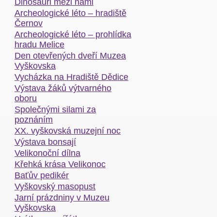
Dinosauři mezi námi
Archeologické léto – hradiště
Černov
Archeologické léto – prohlídka
hradu Melice
Den otevřených dveří Muzea
Vyškovska
Vycházka na Hradiště Dědice
Výstava žáků výtvarného
oboru
Společnými silami za
poznáním
XX. vyškovská muzejní noc
Výstava bonsají
Velikonoční dílna
Křehká krása Velikonoc
Baťův pedikér
Vyškovský masopust
Jarní prázdniny v Muzeu
Vyškovska