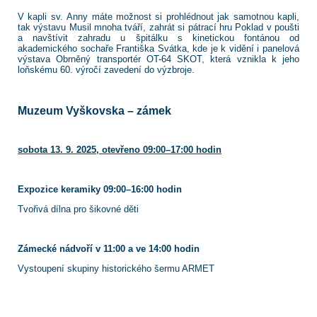
V kapli sv. Anny máte možnost si prohlédnout jak samotnou kapli,
tak výstavu Musil mnoha tváří, zahrát si pátrací hru Poklad v poušti
a navštívit zahradu u špitálku s kinetickou fontánou od
akademického sochaře Františka Svátka, kde je k vidění i panelová
výstava Obrněný transportér OT-64 SKOT, která vznikla k jeho
loňskému 60. výročí zavedení do výzbroje.
Muzeum Vyškovska – zámek
sobota 13. 9. 2025, otevřeno 09:00–17:00 hodin
Expozice keramiky 09:00–16:00 hodin
Tvořivá dílna pro šikovné děti
Zámecké nádvoří v 11:00 a ve 14:00 hodin
Vystoupení skupiny historického šermu ARMET