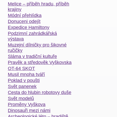
Melice – příběh hradu, příběh
krajiny
Módní přehlídka
Donuceni odejít
Expedice Hamiltony
Podzimní zahrádkářská
výstava
Muzejní dílničky pro šikovné
ručičky
Sláma v tradiční kultuře
Pravěk a středověk Vyškovska
OT-64 SKOT
Musil mnoha tváří
Poklad v poušti
Svět panenek
Cesta do hlubin robotovy duše
Svět modelů
Proměny Vyškova
Dinosauři mezi námi
Archeologické léto – hradiště