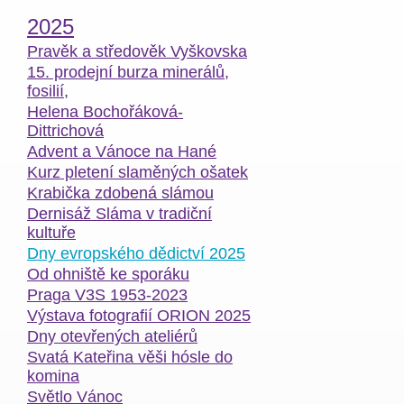
2025
Pravěk a středověk Vyškovska
15. prodejní burza minerálů,
fosilií,
Helena Bochořáková-
Dittrichová
Advent a Vánoce na Hané
Kurz pletení slaměných ošatek
Krabička zdobená slámou
Dernisáž Sláma v tradiční
kultuře
Dny evropského dědictví 2025
Od ohniště ke sporáku
Praga V3S 1953-2023
Výstava fotografií ORION 2025
Dny otevřených ateliérů
Svatá Kateřina věši hósle do
komina
Světlo Vánoc