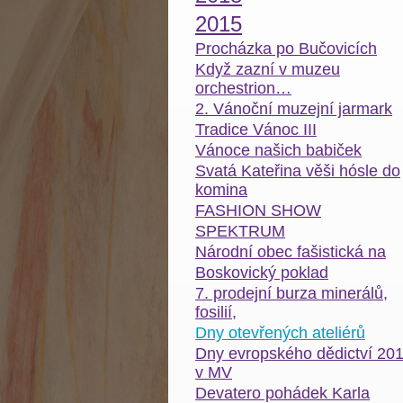
2015
Procházka po Bučovicích
Když zazní v muzeu
orchestrion…
2. Vánoční muzejní jarmark
Tradice Vánoc III
Vánoce našich babiček
Svatá Kateřina věši hósle do
komina
FASHION SHOW
SPEKTRUM
Národní obec fašistická na
Boskovický poklad
7. prodejní burza minerálů,
fosilií,
Dny otevřených ateliérů
Dny evropského dědictví 20
v MV
Devatero pohádek Karla