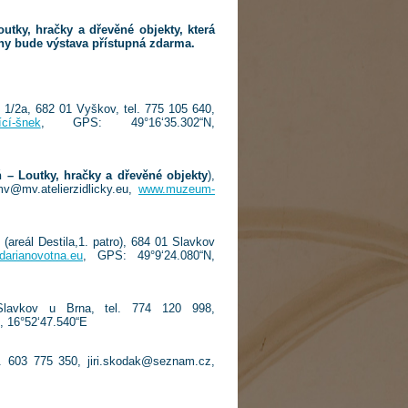
tky, hračky a dřevěné objekty, která
dny bude výstava přístupná zdarma.
1/2a, 682 01 Vyškov, tel. 775 105 640,
ící-šnek
, GPS: 49°16‘35.302“N,
 – Loutky, hračky a dřevěné objekty
),
v@mv.atelierzidlicky.eu,
www.muzeum-
 (areál Destila,1. patro), 684 01 Slavkov
darianovotna.eu
, GPS: 49°9‘24.080“N,
 Slavkov u Brna, tel. 774 120 998,
, 16°52‘47.540“E
l. 603 775 350, jiri.skodak@seznam.cz,