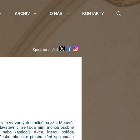
ARCHIV
O NÁS
KONTAKTY
Spojte se s námi
aných výtvarných umělců na jižní Moravě.
 Návštěvníci se tak s nimi mohou osobně
v nebo katalogů. Akce, kterou pořádá
 česko-rakouské přeshraniční spolupráce