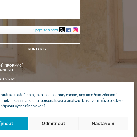
Spojte se s námi
KONTAKTY
Y
Í INFORMACÍ
INNOSTI
OTEVÍRACÍ
LIKACÍ
JETKU
stránka ukládá data, jako jsou soubory cookie, aby umožnila základní
KÁZKY
ránek, jakož i marketing, personalizaci a analýzu. Nastavení můžete kdykoli
OVNÍ MÍSTA
přijmout výchozí nastavení
UJEME
UBORŮ COOKIE
íjmout
Odmítnout
Nastavení