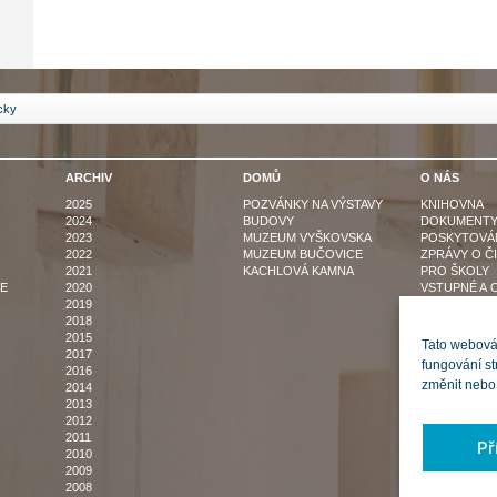
icky
ARCHIV
DOMŮ
O NÁS
2025
POZVÁNKY NA VÝSTAVY
KNIHOVNA
2024
BUDOVY
DOKUMENT
2023
MUZEUM VYŠKOVSKA
POSKYTOVÁN
2022
MUZEUM BUČOVICE
ZPRÁVY O Č
2021
KACHLOVÁ KAMNA
PRO ŠKOLY
E
2020
VSTUPNÉ A 
2019
DOBA
2018
NABÍDKA PUB
2015
NABÍDKA MA
Tato webová 
2017
VEŘEJNÉ ZA
fungování st
2016
VOLNÁ PRAC
změnit nebo 
2014
PRO MÉDIA
2013
SPOLUPRAC
2012
ZÁSADY SO
2011
Př
2010
2009
2008