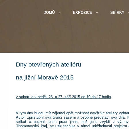
DOMŮ
EXPOZICE
SBÍRKY
Dny otevřených ateliérů
na jižní Moravě 2015
v sobotu a v neděli 26. a 27. září 2015 od 10 do 17 hodin
V tyto dny budou mít zájemci opět možnost navštívit ateliéry vybr
Autoři zpřístupní svá tvůrčí zázemí a osobně představí svá díla.
setkat a poznat jejich práci jinak, než jsou zvyklí z výsta
Jihomoravský kraj, se uskutečňuje v rámci udržitelnosti projektu