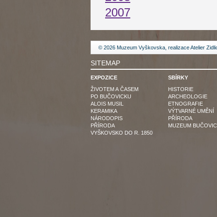
2007
© 2026 Muzeum Vyškovska, realizace
Atelier Zidl
SITEMAP
EXPOZICE
SBÍRKY
ŽIVOTEM A ČASEM
HISTORIE
PO BUČOVICKU
ARCHEOLOGIE
ALOIS MUSIL
ETNOGRAFIE
KERAMIKA
VÝTVARNÉ UMĚNÍ
NÁRODOPIS
PŘÍRODA
PŘÍRODA
MUZEUM BUČOVIC
VYŠKOVSKO DO R. 1850