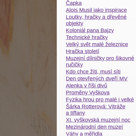
Čapka
Alois Musil jako inspirace
Loutky, hračky a dřevěné
objekty
Koloniál pana Bajzy
Technické hračky
Velký svět malé železnice
Hračka století
Muzejní dílničky pro šikovné
ručičky
Kdo chce žíti, musí síti
Den otevřených dveří MV
Alenka v říši divů
Proměny Vyškova
Fyzika hrou pro malé i velké
Šárka Rotterová: Vitráže
a tiffany
XI. vyškovská muzejní noc
Mezinárodní den muzeí
Váhy a měřidla