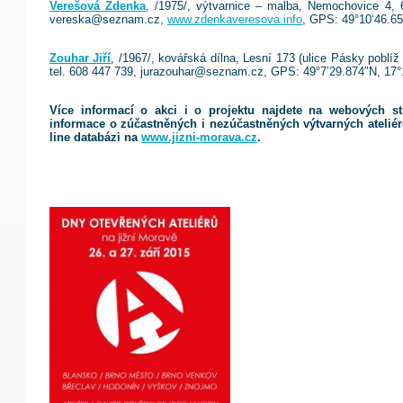
Verešová Zdenka
, /1975/, výtvarnice – malba, Nemochovice 4,
vereska@seznam.cz,
www.zdenkaveresova.info
, GPS: 49°10‘46.65
Zouhar Jiří
, /1967/, kovářská dílna, Lesní 173 (ulice Pásky poblí
tel. 608 447 739, jurazouhar@seznam.cz, GPS: 49°7’29.874″N, 17°
Více informací o akci i o projektu najdete na webových s
informace o zúčastněných i nezúčastněných výtvarných ateliér
line databázi na
www.jizni-morava.cz
.