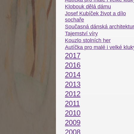
Klobouk dělá dámu
Josef Kubíček život a dílo
sochaře
Současná dánská architektu
Tajemství víry
Kouzlo stolních her
Autíčka pro malé i velké kluk
2017
2016
2014
2013
2012
2011
2010
2009
2008