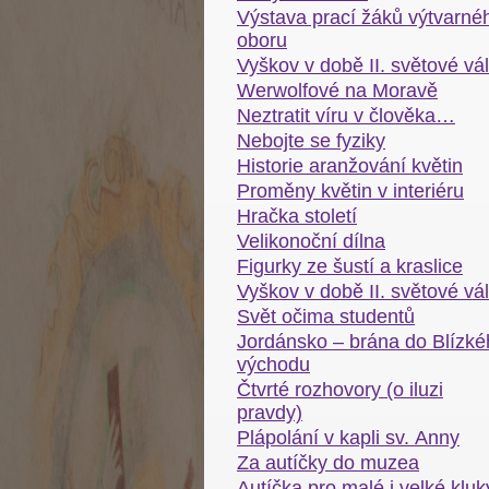
Výstava prací žáků výtvarné
oboru
Vyškov v době II. světové vá
Werwolfové na Moravě
Neztratit víru v člověka…
Nebojte se fyziky
Historie aranžování květin
Proměny květin v interiéru
Hračka století
Velikonoční dílna
Figurky ze šustí a kraslice
Vyškov v době II. světové vá
Svět očima studentů
Jordánsko – brána do Blízké
východu
Čtvrté rozhovory (o iluzi
pravdy)
Plápolání v kapli sv. Anny
Za autíčky do muzea
Autíčka pro malé i velké kluk