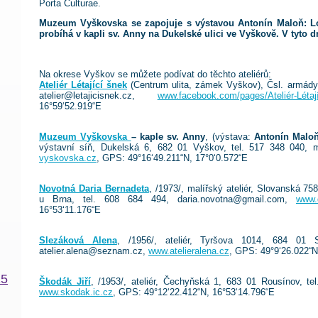
Porta Culturae.
Muzeum Vyškovska se zapojuje s výstavou Antonín Maloň: Lou
probíhá v kapli sv. Anny na Dukelské ulici ve Vyškově. V tyto 
Na okrese Vyškov se můžete podívat do těchto ateliérů:
Ateliér Létající šnek
(Centrum ulita, zámek Vyškov), Čsl. armády 
atelier@letajicisnek.cz,
www.facebook.com/pages/Ateliér-Létaj
16°59‘52.919“E
Muzeum Vyškovska
– kaple sv. Anny
, (výstava:
Antonín Maloň
výstavní síň, Dukelská 6, 682 01 Vyškov, tel. 517 348 040, m
vyskovska.cz
, GPS: 49°16‘49.211“N, 17°0‘0.572“E
Novotná Daria Bernadeta
, /1973/, malířský ateliér, Slovanská 758
u Brna, tel. 608 684 494, daria.novotna@gmail.com,
www.
16°53‘11.176“E
Slezáková Alena
, /1956/, ateliér, Tyršova 1014, 684 01
atelier.alena@seznam.cz,
www.atelieralena.cz
, GPS: 49°9‘26.022“N
15
Škodák Jiří
, /1953/, ateliér, Čechyňská 1, 683 01 Rousínov, te
www.skodak.ic.cz
, GPS: 49°12‘22.412“N, 16°53‘14.796“E