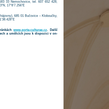
 683 33 Nemochovice, tel. 607 652 428,
3“N, 17°8‘7.256“E
ž hájovny), 685 01 Bučovice – Kloboučky,
1’38.428″E
tránkách
www.porta-culturae.cz
. Další
ech a umělcích jsou k dispozici v on-