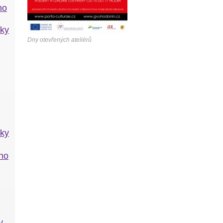
ho
lky
Dny otevřených ateliérů
lky
ho
y