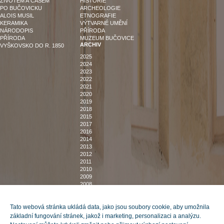
ŽIVOTEM A ČASEM
HISTORIE
PO BUČOVICKU
ARCHEOLOGIE
ALOIS MUSIL
ETNOGRAFIE
KERAMIKA
VÝTVARNÉ UMĚNÍ
NÁRODOPIS
PŘÍRODA
PŘÍRODA
MUZEUM BUČOVICE
ARCHIV
VYŠKOVSKO DO R. 1850
2025
2024
2023
2022
2021
2020
2019
2018
2015
2017
2016
2014
2013
2012
2011
2010
2009
2008
2007
DOMŮ
O NÁS
Tato webová stránka ukládá data, jako jsou soubory cookie, aby umožnila
POZVÁNKY NA VÝSTAVY
KNIHOVNA
základní fungování stránek, jakož i marketing, personalizaci a analýzu.
BUDOVY
DOKUMENTY