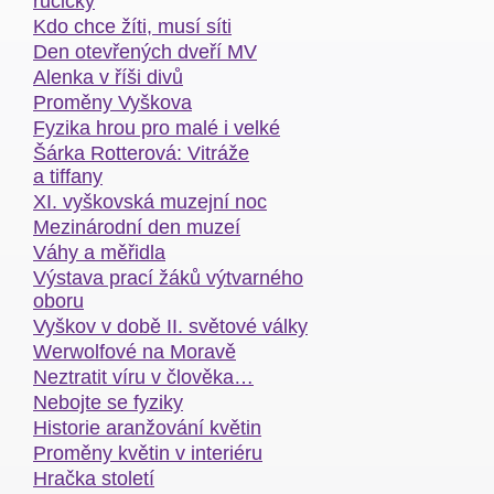
ručičky
Kdo chce žíti, musí síti
Den otevřených dveří MV
Alenka v říši divů
Proměny Vyškova
Fyzika hrou pro malé i velké
Šárka Rotterová: Vitráže
a tiffany
XI. vyškovská muzejní noc
Mezinárodní den muzeí
Váhy a měřidla
Výstava prací žáků výtvarného
oboru
Vyškov v době II. světové války
Werwolfové na Moravě
Neztratit víru v člověka…
Nebojte se fyziky
Historie aranžování květin
Proměny květin v interiéru
Hračka století