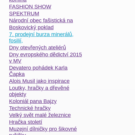
FASHION SHOW
SPEKTRUM
Národní obec fašistická na
Boskovický poklad
7. prodejní burza minerálů,
fosilií,
Dny otevřených ateliérů
Dny evropského dědictví 2015
v MV
Devatero pohádek Karla
Čapka
Alois Musil jako inspirace
Loutky, hračky a dřevěné
objekty
Koloniál pana Bajzy
Technické hračky
Velký svět malé železnice
Hračka století
Muzejní dílničky pro šikovné