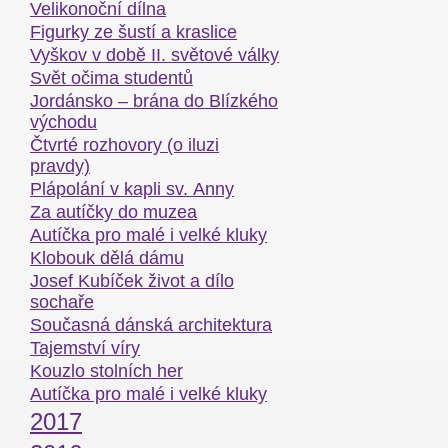
Velikonoční dílna
Figurky ze šustí a kraslice
Vyškov v době II. světové války
Svět očima studentů
Jordánsko – brána do Blízkého
východu
Čtvrté rozhovory (o iluzi
pravdy)
Plápolání v kapli sv. Anny
Za autíčky do muzea
Autíčka pro malé i velké kluky
Klobouk dělá dámu
Josef Kubíček život a dílo
sochaře
Současná dánská architektura
Tajemství víry
Kouzlo stolních her
Autíčka pro malé i velké kluky
2017