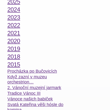
2025
2024
2023
2022
2021
2020
2019
2018
2015
Procházka po Bučovicích
Když zazní v muzeu
orchestrion…
2. Vánoční muzejní jarmark
Tradice Vánoc III
Vánoce našich babiček
Svatá Kateřina věši hósle do
komina