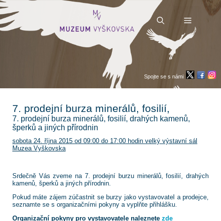
Přeskočit
na
obsah
Menu
Spojte se s námi
7. prodejní burza minerálů, fosilií,
7. prodejní burza minerálů, fosilií, drahých kamenů,
šperků a jiných přírodnin
sobota 24. října 2015 od 09:00 do 17:00 hodin velký výstavní sál
Muzea Vyškovska
Srdečně Vás zveme na 7. prodejní burzu minerálů, fosilií, drahých
kamenů, šperků a jiných přírodnin.
Pokud máte zájem zúčastnit se burzy jako vystavovatel a prodejce,
seznamte se s organizačními pokyny a vyplňte přihlášku.
Organizační pokyny pro vystavovatele naleznete
zde