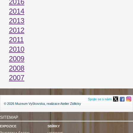
2016
2014
2013
2012
2011
2010
2009
2008
2007
Spojte se s námi
© 2026 Muzeum Vyškovska, realizace
Atelier Zidlicky
SITEMAP
EXPOZICE
SBÍRKY