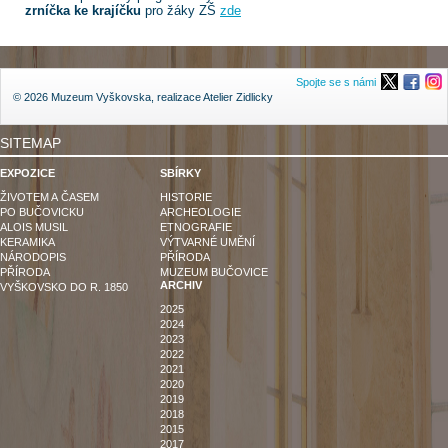
zrníčka ke krajíčku
pro žáky ZŠ
zde
Spojte se s námi
© 2026 Muzeum Vyškovska, realizace
Atelier Zidlicky
SITEMAP
EXPOZICE
SBÍRKY
ŽIVOTEM A ČASEM
HISTORIE
PO BUČOVICKU
ARCHEOLOGIE
ALOIS MUSIL
ETNOGRAFIE
KERAMIKA
VÝTVARNÉ UMĚNÍ
NÁRODOPIS
PŘÍRODA
PŘÍRODA
MUZEUM BUČOVICE
ARCHIV
VYŠKOVSKO DO R. 1850
2025
2024
2023
2022
2021
2020
2019
2018
2015
2017