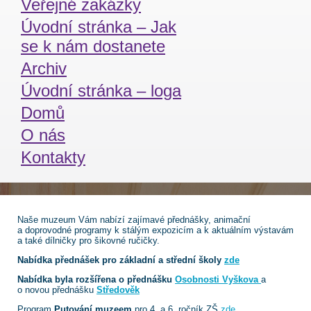
Veřejné zakázky
Úvodní stránka – Jak
se k nám dostanete
Archiv
Úvodní stránka – loga
Domů
O nás
Kontakty
Naše muzeum Vám nabízí zajímavé přednášky, animační
a doprovodné programy k stálým expozicím a k aktuálním výstavám
a také dílničky pro šikovné ručičky.
Nabídka přednášek pro základní a střední školy
zde
Nabídka byla rozšířena o přednášku
Osobnosti Vyškova
a
o novou přednášku
Středověk
Program
Putování muzeem
pro 4. a 6. ročník ZŠ
zde