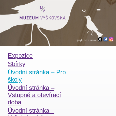
Přeskočit
na
obsah
Menu
Spojte se s námi
Expozice
Sbírky
Úvodní stránka – Pro
školy
Úvodní stránka –
Vstupné a otevírací
doba
Úvodní stránka –