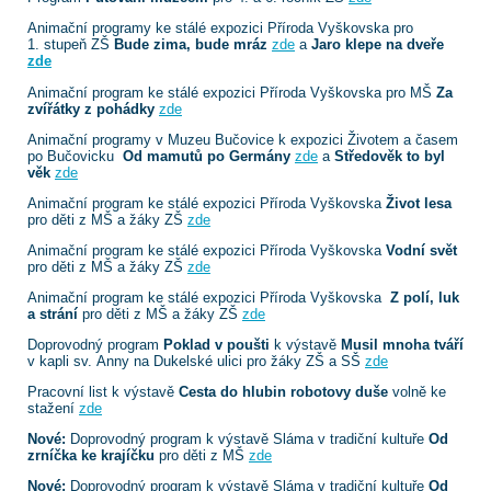
Animační programy ke stálé expozici Příroda Vyškovska pro
1. stupeň ZŠ
Bude zima, bude mráz
zde
a
Jaro klepe na dveře
zde
Animační program ke stálé expozici Příroda Vyškovska pro MŠ
Za
zvířátky z pohádky
zde
Animační programy v Muzeu Bučovice k expozici Životem a časem
po Bučovicku
Od mamutů po Germány
zde
a
Středověk to byl
věk
zde
Animační program ke stálé expozici Příroda Vyškovska
Život lesa
pro děti z MŠ a žáky ZŠ
zde
Animační program ke stálé expozici Příroda Vyškovska
Vodní svět
pro děti z MŠ a žáky ZŠ
zde
Animační program ke stálé expozici Příroda Vyškovska
Z polí, luk
a strání
pro děti z MŠ a žáky ZŠ
zde
Doprovodný program
Poklad v poušti
k výstavě
Musil mnoha tváří
v kapli sv. Anny na Dukelské ulici pro žáky ZŠ a SŠ
zde
Pracovní list k výstavě
Cesta do hlubin robotovy duše
volně ke
stažení
zde
Nové:
Doprovodný program k výstavě Sláma v tradiční kultuře
Od
zrníčka ke krajíčku
pro děti z MŠ
zde
Nové:
Doprovodný program k výstavě Sláma v tradiční kultuře
Od