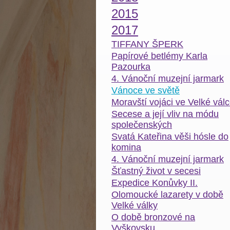
2015
2017
TIFFANY ŠPERK
Papírové betlémy Karla
Pazourka
4. Vánoční muzejní jarmark
Vánoce ve světě
Moravští vojáci ve Velké vál
Secese a její vliv na módu
společenských
Svatá Kateřina věši hósle do
komina
4. Vánoční muzejní jarmark
Šťastný život v secesi
Expedice Konůvky II.
Olomoucké lazarety v době
Velké války
O době bronzové na
Vyškovsku