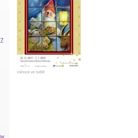
17
Vánoce ve světě
by