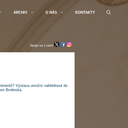
ARCHIV
O NÁS
KONTAKTY
Spojte se s námi
ntinentů? Výstava umožní nahlédnout do
eem Brněnska.