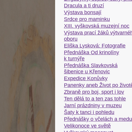
Dracula a ti druzí
Výstava bonsají
Srdce pro maminku
XIII. vyškovská muzejní noc
Výstava prací žáků výtvarné
oboru
Eliška Lysková: Fotografie
Přednáška Od krinolíny
k turnýře
Přednáška Slavkovská
šibenice u Křenovic
Expedice Konůvky
Panenky aneb Život po život
Zbraně pro boj, sport i lov
Ten dělá to a ten zas tohle
Jarní prázdniny v muzeu
Šaty k tanci i pohledu
Přednášky o včelách a medu
Velikonoce ve světě