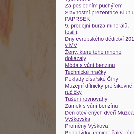
Za posledním puchýřem
Slavnostní prezentace Klubu
PAPRSEK
9. prodejní burza minerálů,
fosilií,
Dny evropského dědictví 20
v MV
Ženy, které toho mnoho
dokázaly
Móda s vůní benzínu
Technické hračky
Poklady císařské Číny
Muzejní dílničky pro šikovné
ručičky
Tušení rovnováhy
Zámek s vůní benzínu
Den otevřených dveří Muzea
Vyškovska
Proměny Vyškova
Brigadýrky, čepice, čáky, přil