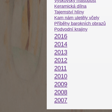
Vyškovský masopust
Keramická dílna
Tajemství hlíny
Kam nám uletěly včely
Příběhy barokních obrazů
Podvodní krajiny
2016
2014
2013
2012
2011
2010
2009
2008
2007