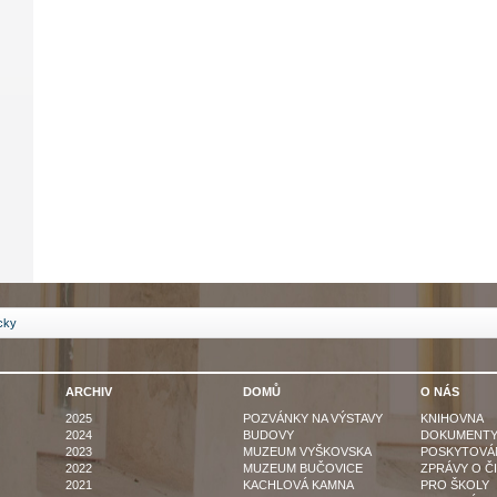
icky
ARCHIV
DOMŮ
O NÁS
2025
POZVÁNKY NA VÝSTAVY
KNIHOVNA
2024
BUDOVY
DOKUMENT
2023
MUZEUM VYŠKOVSKA
POSKYTOVÁN
2022
MUZEUM BUČOVICE
ZPRÁVY O Č
2021
KACHLOVÁ KAMNA
PRO ŠKOLY