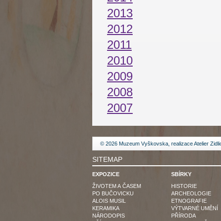
2013
2012
2011
2010
2009
2008
2007
© 2026 Muzeum Vyškovska, realizace
Atelier Zidl
SITEMAP
EXPOZICE
SBÍRKY
ŽIVOTEM A ČASEM
HISTORIE
PO BUČOVICKU
ARCHEOLOGIE
ALOIS MUSIL
ETNOGRAFIE
KERAMIKA
VÝTVARNÉ UMĚNÍ
NÁRODOPIS
PŘÍRODA