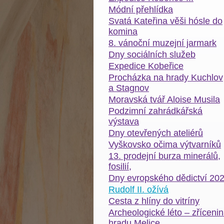
Módní přehlídka
Svatá Kateřina věši hósle do
komina
8. vánoční muzejní jarmark
Dny sociálních služeb
Expedice Kobeřice
Procházka na hrady Kuchlov
a Stagnov
Moravská tvář Aloise Musila
Podzimní zahrádkářská
výstava
Dny otevřených ateliérů
Vyškovsko očima výtvarníků
13. prodejní burza minerálů,
fosilií,
Dny evropského dědictví 20
Rudolf II. ožívá
Cesta z hlíny do vitríny
Archeologické léto – zříceni
hradu Melice