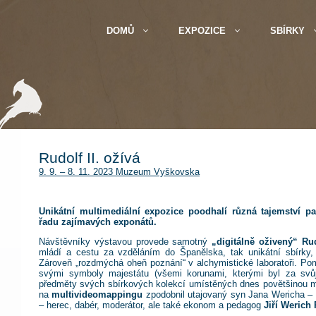
DOMŮ
EXPOZICE
SBÍRKY
Rudolf II. ožívá
9. 9. – 8. 11. 2023 Muzeum Vyškovska
Unikátní multimediální expozice
poodhalí různá tajemství pa
řadu zajímavých exponátů.
Návštěvníky výstavou provede samotný
„digitálně oživený“ Rud
mládí a cestu za vzděláním do Španělska, tak unikátní sbírky,
Zároveň „rozdmýchá oheň poznání“ v alchymistické laboratoři. P
svými symboly majestátu (všemi korunami, kterými byl za svů
předměty svých sbírkových kolekcí umístěných dnes povětšinou m
na
multivideomappingu
zpodobnil utajovaný syn Jana Wericha – 
– herec, dabér, moderátor, ale také ekonom a pedagog
Jiří Werich