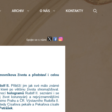
ARCHIV
O NÁS
KONTAKTY
Spojte se s námi
novníkova života a představí i celou
olf II.
Přiblíží jim jak své málo známé
 které po většinu života shromažďoval.
omocí
hologramů
Rudolf II. seznámí i se
j život korunován) a nejvýznamnějšími
imo Prahu a ČR. Výstavního Rudolfa II.
tedy Císařova pekaře a Pekařova císaře
 Petrášek
.