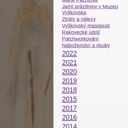
Marie Pachtová
Jarní prázdniny v Muzeu
Vyškovska
Ztráty a nálezy
Vyškovský masopust
Rakovecké údolí
Patchworkování
Náboženství a rituály
2022
2021
2020
2019
2018
2015
2017
2016
2014