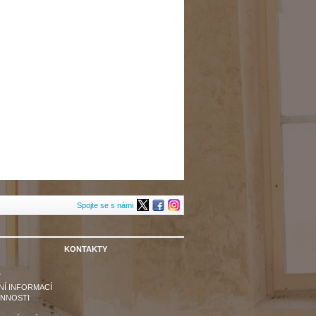
Spojte se s námi
KONTAKTY
Y
Í INFORMACÍ
INNOSTI