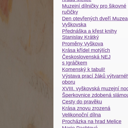
Muzejní dílničky pro šikovné
ručičky
Den otevřených dveří Muzea
Vyškovska
Přednáška a křest knihy
Stanislav Krátký
Proměny Vyškova
Krása křídel motýlích
Československá NEJ
s Igráčkem
Komenský k tabuli!
Výstava prací žáků výtvarné
oboru
XVIII. vyškovská muzejní no
Šperkovnice zdobená slámo
Cesty do pravěku
Krása znovu zrozená
Velikonoční dílna
Procházka na hrad Melice