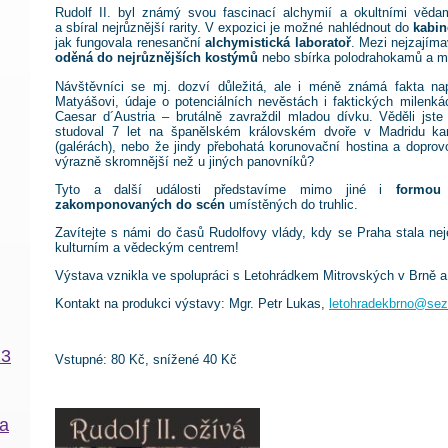
Rudolf II. byl známý svou fascinací alchymií a okultními věda
a sbíral nejrůznější rarity. V expozici je možné nahlédnout do
kabin
jak fungovala renesanční
alchymistická laboratoř
. Mezi nejzajím
oděná do nejrůznějších kostýmů
nebo sbírka polodrahokamů a mu
Návštěvníci se mj. dozví důležitá, ale i méně známá fakta na
Matyášovi, údaje o potenciálních nevěstách i faktických milenká
Caesar d´Austria – brutálně zavraždil mladou dívku. Věděli jste
studoval 7 let na španělském královském dvoře v Madridu ka
(galérách), nebo že jindy přebohatá korunovační hostina a doprov
výrazně skromnější než u jiných panovníků?
Tyto a další události představíme mimo jiné i
formou
zakomponovaných do scén
umístěných do truhlic.
Zavítejte s námi do časů Rudolfovy vlády, kdy se Praha stala nej
kulturním a vědeckým centrem!
Výstava vznikla ve spolupráci s Letohrádkem Mitrovských v Brně a
Kontakt na produkci výstavy: Mgr. Petr Lukas,
letohradekbrno@se
23
Vstupné: 80 Kč, snížené 40 Kč
na