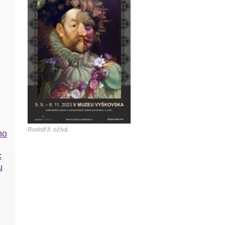
Rudolf II. ožívá
ho
c
u