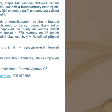
mi, stejně tak vášnivě obdivoval umění
etu kuriozit a kunstkomory
nebo zjistit,
avější exponáty patří preparovaná
zvířata
šlí.
př. o komplikovaném vztahu k bratrovi
ch, nebo to, že syn panovníka – Julius
 například, že mladý arcivévoda Rudolf
m doplul s 370 dvořany na 16 lodích
odné slavnosti byly v Rudolfově případě
 diorámat – vyřezávaných figurek
en císařskou rezidencí, ale i evropským
 společností Putovní výstavy CZ.
znam.cz
, 605 972 588