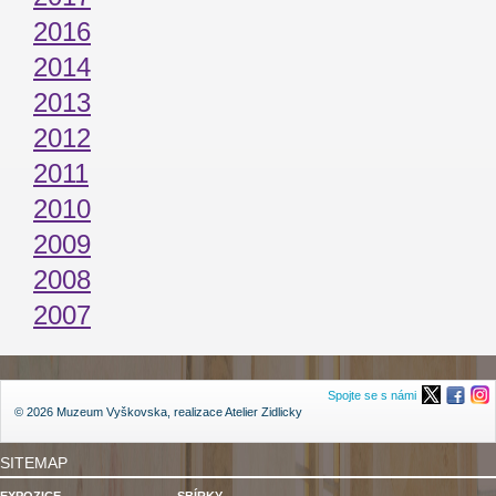
2016
2014
2013
2012
2011
2010
2009
2008
2007
Spojte se s námi
© 2026 Muzeum Vyškovska, realizace
Atelier Zidlicky
SITEMAP
EXPOZICE
SBÍRKY