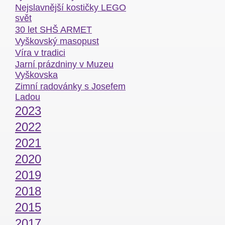
Nejslavnější kostičky LEGO
svět
30 let SHŠ ARMET
Vyškovský masopust
Víra v tradici
Jarní prázdniny v Muzeu
Vyškovska
Zimní radovánky s Josefem
Ladou
2023
2022
2021
2020
2019
2018
2015
2017