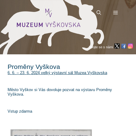
Přeskočit
na
obsah
Menu
Spojte se s námi
Proměny Vyškova
6. 6. – 23. 6. 2024 velký výstavní sál Muzea Vyškovska
Město Vyškov si Vás dovoluje pozvat na výstavu Proměny
Vyškova.
Vstup zdarma