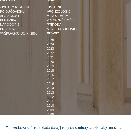
ŽIVOTEM A ČASEM
HISTORIE
PO BUČOVICKU
ARCHEOLOGIE
ALOIS MUSIL
ETNOGRAFIE
KERAMIKA
VÝTVARNÉ UMĚNÍ
NÁRODOPIS
PŘÍRODA
PŘÍRODA
MUZEUM BUČOVICE
ARCHIV
VYŠKOVSKO DO R. 1850
2025
2024
2023
2022
2021
2020
2019
2018
2015
2017
2016
2014
2013
2012
2011
2010
2009
2008
2007
DOMŮ
O NÁS
Tato webová stránka ukládá data, jako jsou soubory cookie, aby umožnila
POZVÁNKY NA VÝSTAVY
KNIHOVNA