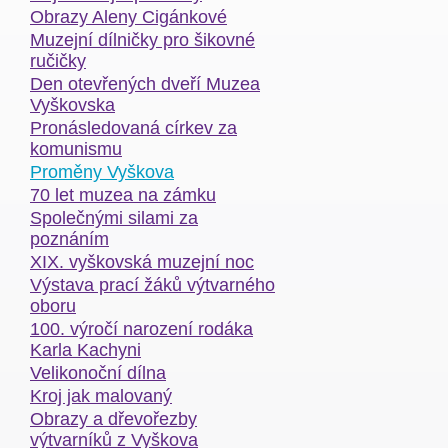
Obrazy Aleny Cigánkové
Muzejní dílničky pro šikovné
ručičky
Den otevřených dveří Muzea
Vyškovska
Pronásledovaná církev za
komunismu
Proměny Vyškova
70 let muzea na zámku
Společnými silami za
poznáním
XIX. vyškovská muzejní noc
Výstava prací žáků výtvarného
oboru
100. výročí narození rodáka
Karla Kachyni
Velikonoční dílna
Kroj jak malovaný
Obrazy a dřevořezby
výtvarníků z Vyškova