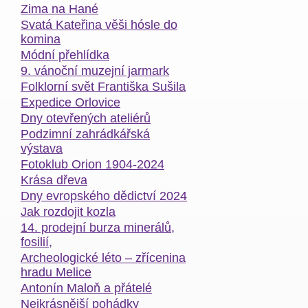
Zima na Hané
Svatá Kateřina věši hósle do
komina
Módní přehlídka
9. vánoční muzejní jarmark
Folklorní svět Františka Sušila
Expedice Orlovice
Dny otevřených ateliérů
Podzimní zahrádkářská
výstava
Fotoklub Orion 1904-2024
Krása dřeva
Dny evropského dědictví 2024
Jak rozdojit kozla
14. prodejní burza minerálů,
fosilií,
Archeologické léto – zřícenina
hradu Melice
Antonín Maloň a přátelé
Nejkrásnější pohádky