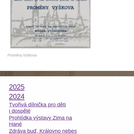
Proměny Vyškova
2025
2024
Tvořivá dílnička pro děti
i dospělé
Prohlídka výstavy Zima na
Hané
Zdráva buď, Královno nebes