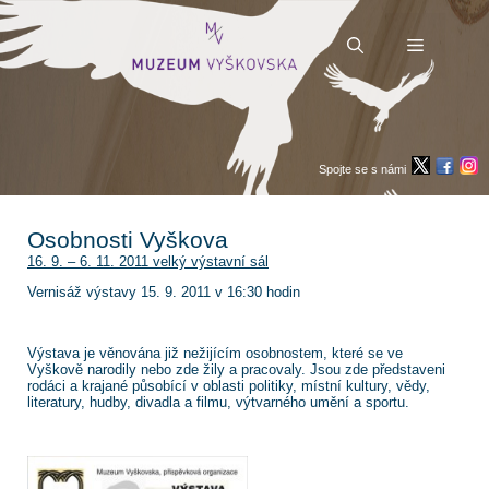
Přeskočit
na
obsah
Menu
Spojte se s námi
Osobnosti Vyškova
16. 9. – 6. 11. 2011 velký výstavní sál
Vernisáž výstavy 15. 9. 2011 v 16:30 hodin
Výstava je věnována již nežijícím osobnostem, které se ve
Vyškově narodily nebo zde žily a pracovaly. Jsou zde představeni
rodáci a krajané působící v oblasti politiky, místní kultury, vědy,
literatury, hudby, divadla a filmu, výtvarného umění a sportu.