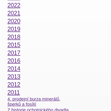
2022
2021
2020
2019
2018
2015
2017
2016
2014
2013
2012
2011
4. prodejní burza minerálů,
šperků a fosílií
Z historie ochotnického divadla