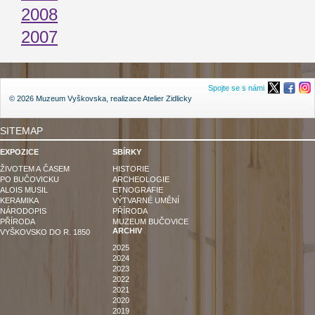
2008
2007
Spojte se s námi
© 2026 Muzeum Vyškovska, realizace
Atelier Zidlicky
SITEMAP
EXPOZICE
SBÍRKY
ŽIVOTEM A ČASEM
HISTORIE
PO BUČOVICKU
ARCHEOLOGIE
ALOIS MUSIL
ETNOGRAFIE
KERAMIKA
VÝTVARNÉ UMĚNÍ
NÁRODOPIS
PŘÍRODA
PŘÍRODA
MUZEUM BUČOVICE
ARCHIV
VYŠKOVSKO DO R. 1850
2025
2024
2023
2022
2021
2020
2019