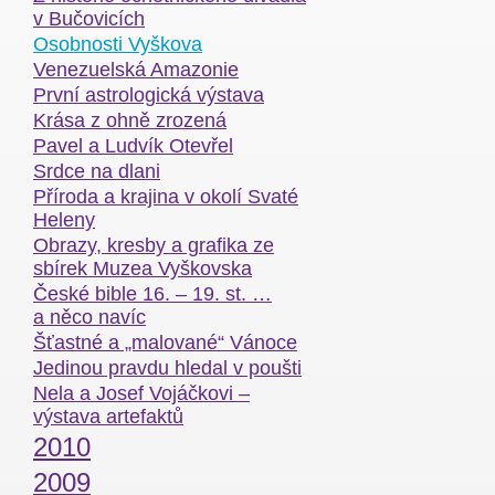
v Bučovicích
Osobnosti Vyškova
Venezuelská Amazonie
První astrologická výstava
Krása z ohně zrozená
Pavel a Ludvík Otevřel
Srdce na dlani
Příroda a krajina v okolí Svaté
Heleny
Obrazy, kresby a grafika ze
sbírek Muzea Vyškovska
České bible 16. – 19. st. …
a něco navíc
Šťastné a „malované“ Vánoce
Jedinou pravdu hledal v poušti
Nela a Josef Vojáčkovi –
výstava artefaktů
2010
2009