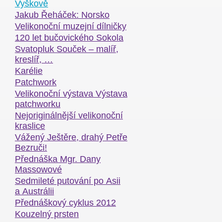
Vyškově
Jakub Řeháček: Norsko
Velikonoční muzejní dílničky
120 let bučovického Sokola
Svatopluk Souček – malíř,
kreslíř, …
Karélie
Patchwork
Velikonoční výstava Výstava
patchworku
Nejoriginálnější velikonoční
kraslice
Vážený Ještěre, drahý Petře
Bezruči!
Přednáška Mgr. Dany
Massowové
Sedmileté putování po Asii
a Austrálii
Přednáškový cyklus 2012
Kouzelný prsten