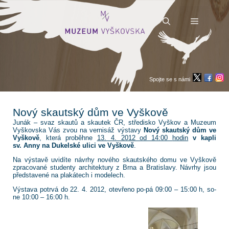
Přeskočit
na
obsah
Menu
Spojte se s námi
Nový skautský dům ve Vyškově
Junák – svaz skautů a skautek ČR, středisko Vyškov a Muzeum
Vyškovska Vás zvou na vernisáž výstavy
Nový skautský dům ve
Vyškově
, která proběhne
13. 4. 2012 od 14:00
hodin
v kapli
sv. Anny na Dukelské ulici ve Vyškově
.
Na výstavě uvidíte návrhy nového skautského domu ve Vyškově
zpracované studenty architektury z Brna a Bratislavy. Návrhy jsou
představené na plakátech i modelech.
Výstava potrvá do 22. 4. 2012, otevřeno po-pá 09:00 – 15:00 h, so-
ne 10:00 – 16:00 h.