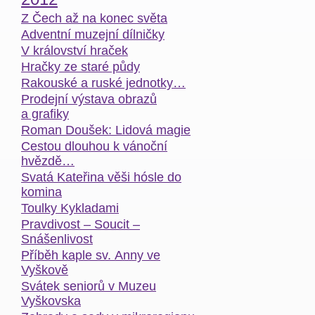
Z Čech až na konec světa
Adventní muzejní dílničky
V království hraček
Hračky ze staré půdy
Rakouské a ruské jednotky…
Prodejní výstava obrazů
a grafiky
Roman Doušek: Lidová magie
Cestou dlouhou k vánoční
hvězdě…
Svatá Kateřina věši hósle do
komina
Toulky Kykladami
Pravdivost – Soucit –
Snášenlivost
Příběh kaple sv. Anny ve
Vyškově
Svátek seniorů v Muzeu
Vyškovska