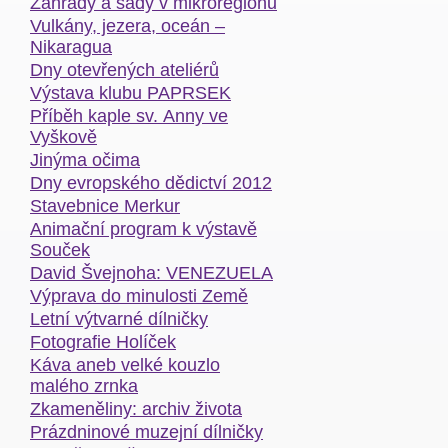
Zahrady a sady v mikroregionu
Vulkány, jezera, oceán –
Nikaragua
Dny otevřených ateliérů
Výstava klubu PAPRSEK
Příběh kaple sv. Anny ve
Vyškově
Jinýma očima
Dny evropského dědictví 2012
Stavebnice Merkur
Animační program k výstavě
Souček
David Švejnoha: VENEZUELA
Výprava do minulosti Země
Letní výtvarné dílničky
Fotografie Holíček
Káva aneb velké kouzlo
malého zrnka
Zkameněliny: archiv života
Prázdninové muzejní dílničky