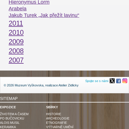
Hieronymus Lorm
Arabela
Jakub Turek „Jak přežít lavinu“
2011
2010
2009
2008
2007
Spojte se s námi
© 2026 Muzeum Vyškovska, realizace
Atelier Zidlicky
SITEMAP
EXPOZICE
SBÍRKY
ŽIVOTEM A ČASEM
HISTORIE
PO BUČOVICKU
ARCHEOLOGIE
ALOIS MUSIL
ETNOGRAFIE
KERAMIKA
VÝTVARNÉ UMĚNÍ