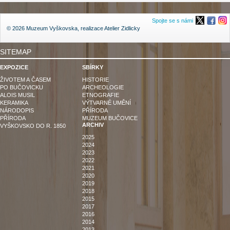
Spojte se s námi
© 2026 Muzeum Vyškovska, realizace
Atelier Zidlicky
SITEMAP
EXPOZICE
SBÍRKY
ŽIVOTEM A ČASEM
HISTORIE
PO BUČOVICKU
ARCHEOLOGIE
ALOIS MUSIL
ETNOGRAFIE
KERAMIKA
VÝTVARNÉ UMĚNÍ
NÁRODOPIS
PŘÍRODA
PŘÍRODA
MUZEUM BUČOVICE
ARCHIV
VYŠKOVSKO DO R. 1850
2025
2024
2023
2022
2021
2020
2019
2018
2015
2017
2016
2014
2013