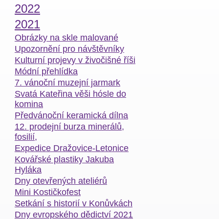
2022
2021
Obrázky na skle malované
Upozornění pro návštěvníky
Kulturní projevy v živočišné říši
Módní přehlídka
7. vánoční muzejní jarmark
Svatá Kateřina věši hósle do
komina
Předvánoční keramická dílna
12. prodejní burza minerálů,
fosilií,
Expedice Dražovice-Letonice
Kovářské plastiky Jakuba
Hyláka
Dny otevřených ateliérů
Mini Kostičkofest
Setkání s historií v Konůvkách
Dny evropského dědictví 2021