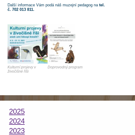
Další informace Vám podá náš muzejní pedagog na
tel.
č. 702 013 811.
Kulturní projevy v
Doprovodný program
živočišné říši
2025
2024
2023