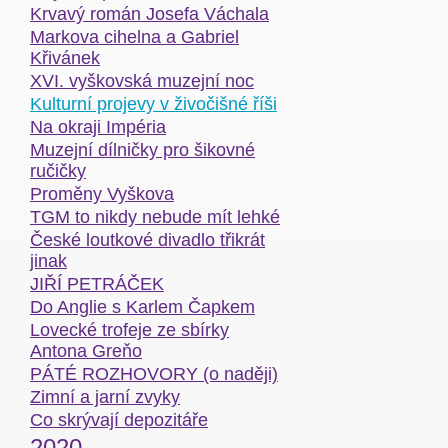
Krvavý román Josefa Váchala
Markova cihelna a Gabriel
Křivánek
XVI. vyškovská muzejní noc
Kulturní projevy v živočišné říši
Na okraji Impéria
Muzejní dílničky pro šikovné
ručičky
Proměny Vyškova
TGM to nikdy nebude mít lehké
České loutkové divadlo třikrát
jinak
JIŘÍ PETRÁČEK
Do Anglie s Karlem Čapkem
Lovecké trofeje ze sbírky
Antona Greňo
PÁTÉ ROZHOVORY (o naději)
Zimní a jarní zvyky
Co skrývají depozitáře
2020