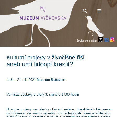
Přeskočit
na
obsah
Menu
Spojte se s námi
Kulturní projevy v živočišné říši
aneb umí lidoopi kreslit?
4. 8. – 21. 11. 2021 Muzeum Bučovice
Vernisáž výstavy v úterý 3. srpna v 17:00 hodin
Učení a projevy sociálního chování nejsou charakteristické pouze
pro člověka. Ze savců největší míru schopnosti učení a kulturních